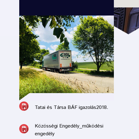
Tatai és Társa BÁF igazolás2018.
Közösségi Engedély_működési
engedély