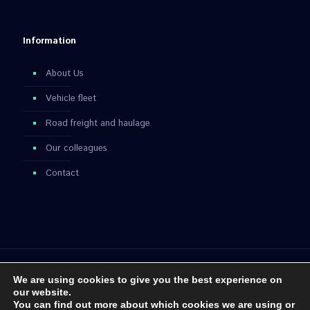
Information
About Us
Vehicle fleet
Road freight and haulage
Our colleagues
Contact
© 2018 Tatai és Társa. All Rights Reserved. - Minden Jog
We are using cookies to give you the best experience on
Fenntartva
our website.
You can find out more about which cookies we are using or